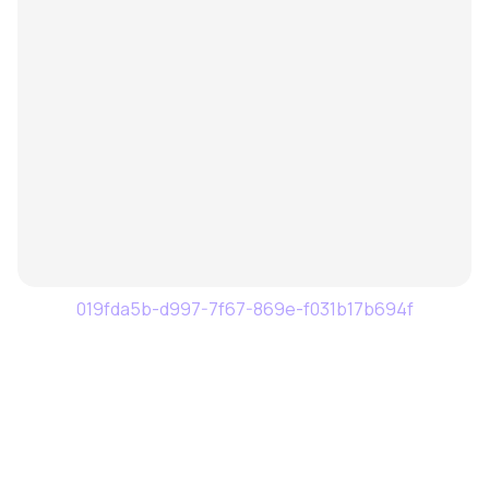
019fda5b-d997-7f67-869e-f031b17b694f